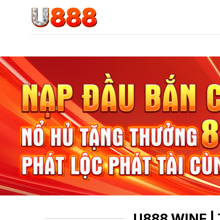
Bỏ
qua
nội
dung
U888 WINE |