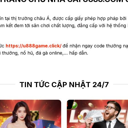
tín tại thị trường châu Á, được cấp giấy phép hợp pháp 
am kết đem tới sân chơi chất lượng, đẳng cấp với hệ thống
hức
https://u888game.click/
để nhận ngay code thưởng nạp 
i thưởng, nổ hũ, đá gà online,… hấp dẫn.
TIN TỨC CẬP NHẬT 24/7