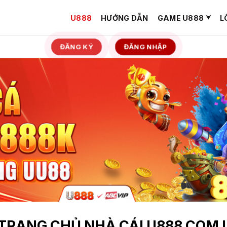
U888
HƯỚNG DẪN
GAME U888
L
ĐĂNG KÝ
ĐĂNG NHẬP
 TRANG CHỦ NHÀ CÁI U888.COM 