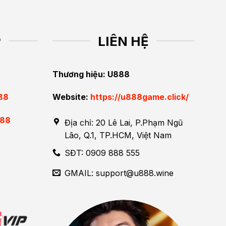
P
LIÊN HỆ
Thương hiệu: U888
88
Website:
https://u888game.click/
888
Địa chỉ: 20 Lê Lai, P.Phạm Ngũ
Lão, Q.1, TP.HCM, Việt Nam
SĐT: 0909 888 555
GMAIL:
support@u888.wine