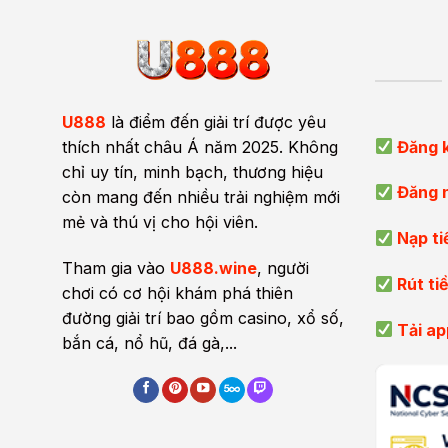
U888
là điểm đến giải trí được yêu
Đăng 
thích nhất châu Á năm 2025. Không
chỉ uy tín, minh bạch, thương hiệu
Đăng 
còn mang đến nhiều trải nghiệm mới
mẻ và thú vị cho hội viên.
Nạp ti
Tham gia vào
U888.wine
, người
Rút ti
chơi có cơ hội khám phá thiên
đường giải trí bao gồm casino, xổ số,
Tải a
bắn cá, nổ hũ, đá gà,...