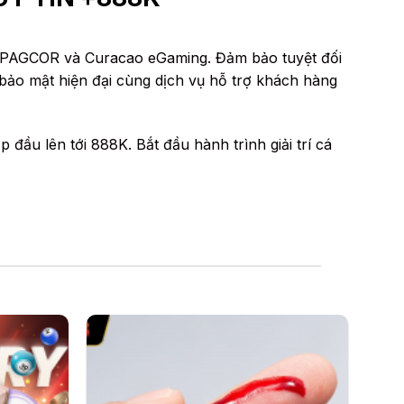
bởi PAGCOR và Curacao eGaming. Đảm bảo tuyệt đối
 bảo mật hiện đại cùng dịch vụ hỗ trợ khách hàng
đầu lên tới 888K. Bắt đầu hành trình giải trí cá