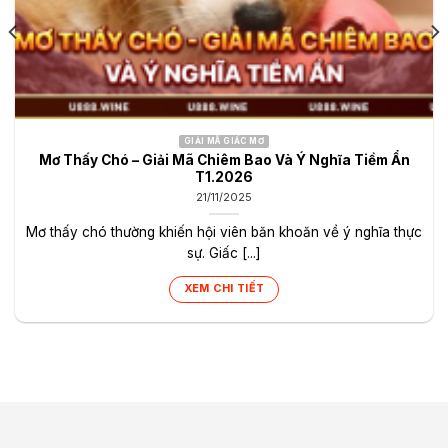
GIẢI MÃ GIẤC MƠ
Mơ Thấy Chó – Giải Mã Chiêm Bao Và Ý Nghĩa Tiềm Ẩn
T1.2026
21/11/2025
Mơ thấy chó thường khiến hội viên băn khoăn về ý nghĩa thực
sự. Giấc [...]
XEM CHI TIẾT