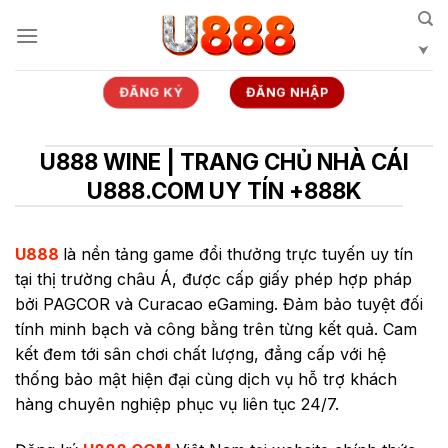
Bỏ
qua
nội
dung
ĐĂNG KÝ
ĐĂNG NHẬP
U888 WINE | TRANG CHỦ NHÀ CÁI
U888.COM UY TÍN +888K
U888
là nền tảng game đổi thưởng trực tuyến uy tín
tại thị trường châu Á, được cấp giấy phép hợp pháp
bởi PAGCOR và Curacao eGaming. Đảm bảo tuyệt đối
tính minh bạch và công bằng trên từng kết quả. Cam
kết đem tới sân chơi chất lượng, đẳng cấp với hệ
thống bảo mật hiện đại cùng dịch vụ hỗ trợ khách
hàng chuyên nghiệp phục vụ liên tục 24/7.