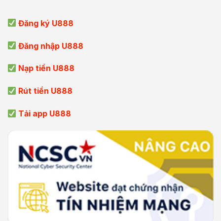
Đăng ký U888
Đăng nhập U888
Nạp tiền U888
Rút tiền U888
Tải app U888