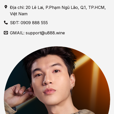
Địa chỉ: 20 Lê Lai, P.Phạm Ngũ Lão, Q.1, TP.HCM,
Việt Nam
SĐT: 0909 888 555
GMAIL:
support@u888.wine