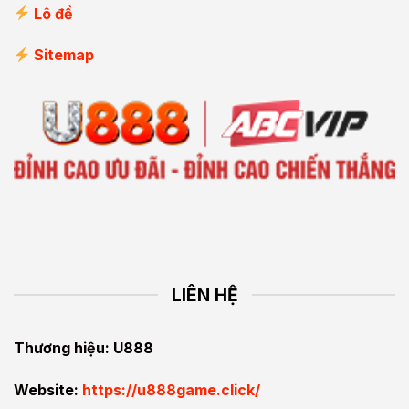
Lô đề
Sitemap
LIÊN HỆ
Thương hiệu: U888
Website:
https://u888game.click/