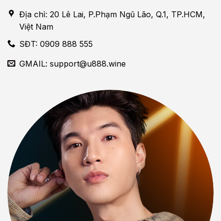
Địa chỉ: 20 Lê Lai, P.Phạm Ngũ Lão, Q.1, TP.HCM,
Việt Nam
SĐT: 0909 888 555
GMAIL:
support@u888.wine