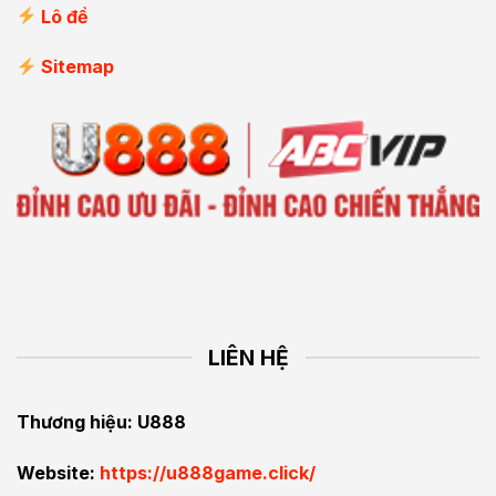
Lô đề
Sitemap
LIÊN HỆ
Thương hiệu: U888
Website:
https://u888game.click/