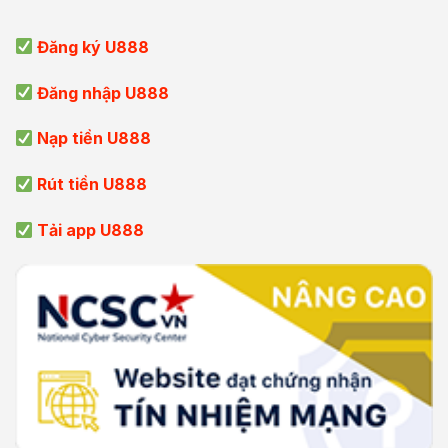
Đăng ký U888
Đăng nhập U888
Nạp tiền U888
Rút tiền U888
Tải app U888