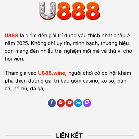
U888
là điểm đến giải trí được yêu thích nhất châu Á
năm 2025. Không chỉ uy tín, minh bạch, thương hiệu
còn mang đến nhiều trải nghiệm mới mẻ và thú vị cho
hội viên.
Tham gia vào
U888.wine
, người chơi có cơ hội khám
phá thiên đường giải trí bao gồm casino, xổ số, bắn
cá, nổ hũ, đá gà,...
LIÊN KẾT