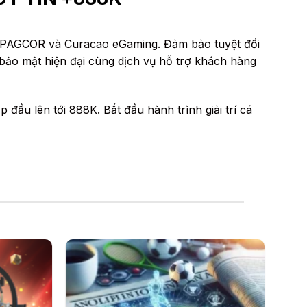
bởi PAGCOR và Curacao eGaming. Đảm bảo tuyệt đối
 bảo mật hiện đại cùng dịch vụ hỗ trợ khách hàng
đầu lên tới 888K. Bắt đầu hành trình giải trí cá