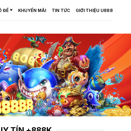
Ô ĐỀ
KHUYẾN MÃI
TIN TỨC
GIỚI THIỆU U888
UY TÍN +888K