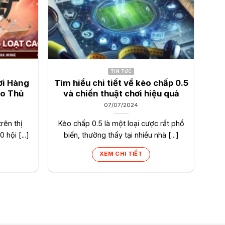
TIN TỨC
ơi Hàng
Tìm hiểu chi tiết về kèo chấp 0.5
ao Thủ
và chiến thuật chơi hiệu quả
07/07/2024
rên thị
Kèo chấp 0.5 là một loại cược rất phổ
hội [...]
biến, thường thấy tại nhiều nhà [...]
XEM CHI TIẾT