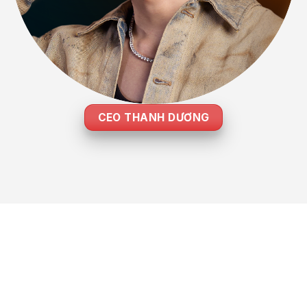
CEO THANH DƯƠNG