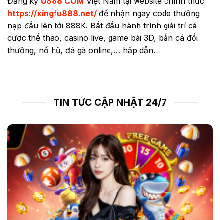
Đăng ký
U888 COM
Việt Nam tại website chính thức
https://xingfu888.net/
để nhận ngay code thưởng
nạp đầu lên tới 888K. Bắt đầu hành trình giải trí cá
cược thể thao, casino live, game bài 3D, bắn cá đổi
thưởng, nổ hũ, đá gà online,… hấp dẫn.
TIN TỨC CẬP NHẬT 24/7