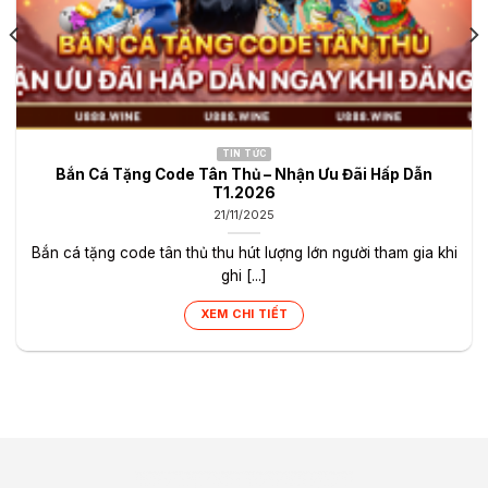
TIN TỨC
Bắn Cá Tặng Code Tân Thủ – Nhận Ưu Đãi Hấp Dẫn
T1.2026
21/11/2025
Bắn cá tặng code tân thủ thu hút lượng lớn người tham gia khi
ghi [...]
XEM CHI TIẾT