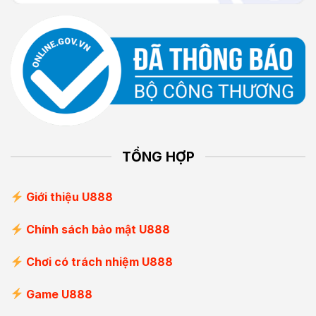
TỔNG HỢP
Giới thiệu U888
Chính sách bảo mật U888
Chơi có trách nhiệm U888
Game U888