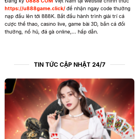
Đăng ký
U888 COM
Việt Nam tại website chính thức
https://u888game.click/
để nhận ngay code thưởng
nạp đầu lên tới 888K. Bắt đầu hành trình giải trí cá
cược thể thao, casino live, game bài 3D, bắn cá đổi
thưởng, nổ hũ, đá gà online,… hấp dẫn.
TIN TỨC CẬP NHẬT 24/7