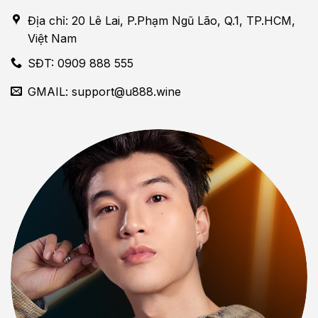
Địa chỉ: 20 Lê Lai, P.Phạm Ngũ Lão, Q.1, TP.HCM,
Việt Nam
SĐT: 0909 888 555
GMAIL:
support@u888.wine