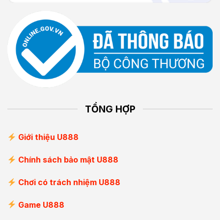
TỔNG HỢP
Giới thiệu U888
Chính sách bảo mật U888
Chơi có trách nhiệm U888
Game U888