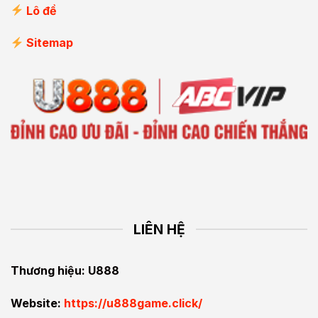
Lô đề
Sitemap
LIÊN HỆ
Thương hiệu: U888
Website:
https://u888game.click/