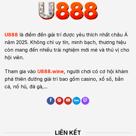
U888
là điểm đến giải trí được yêu thích nhất châu Á
năm 2025. Không chỉ uy tín, minh bạch, thương hiệu
còn mang đến nhiều trải nghiệm mới mẻ và thú vị cho
hội viên.
Tham gia vào
U888.wine
, người chơi có cơ hội khám
phá thiên đường giải trí bao gồm casino, xổ số, bắn
cá, nổ hũ, đá gà,...
LIÊN KẾT