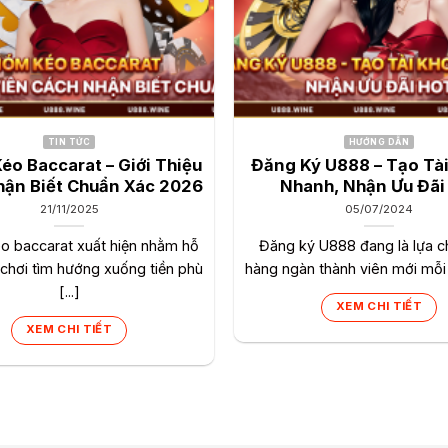
TIN TỨC
HƯỚNG DẪN
o Baccarat – Giới Thiệu
Đăng Ký U888 – Tạo Tà
ận Biết Chuẩn Xác 2026
Nhanh, Nhận Ưu Đãi
21/11/2025
05/07/2024
 baccarat xuất hiện nhằm hỗ
Đăng ký U888 đang là lựa 
 chơi tìm hướng xuống tiền phù
hàng ngàn thành viên mới mỗi t
[...]
XEM CHI TIẾT
XEM CHI TIẾT