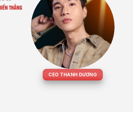
CEO THANH DƯƠNG