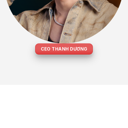
CEO THANH DƯƠNG