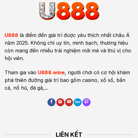
U888
là điểm đến giải trí được yêu thích nhất châu Á
năm 2025. Không chỉ uy tín, minh bạch, thương hiệu
còn mang đến nhiều trải nghiệm mới mẻ và thú vị cho
hội viên.
Tham gia vào
U888.wine
, người chơi có cơ hội khám
phá thiên đường giải trí bao gồm casino, xổ số, bắn
cá, nổ hũ, đá gà,...
LIÊN KẾT