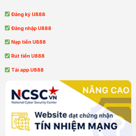
Đăng ký U888
Đăng nhập U888
Nạp tiền U888
Rút tiền U888
Tải app U888