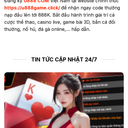
Đăng ký
U888 COM
Việt Nam tại website chính thức
https://u888game.click/
để nhận ngay code thưởng
nạp đầu lên tới 888K. Bắt đầu hành trình giải trí cá
cược thể thao, casino live, game bài 3D, bắn cá đổi
thưởng, nổ hũ, đá gà online,… hấp dẫn.
TIN TỨC CẬP NHẬT 24/7